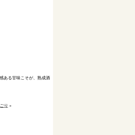
縮感ある甘味こそが、熟成酒
ごり
»