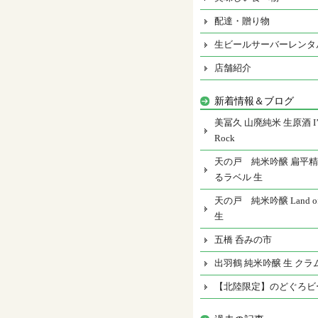
配達・贈り物
生ビールサーバーレンタ
店舗紹介
新着情報＆ブログ
美冨久 山廃純米 生原酒 I’m
Rock
天の戸 純米吟醸 扁平精
るラベル 生
天の戸 純米吟醸 Land of 
生
五橋 呑みの市
出羽鶴 純米吟醸 生 クラ
【北陸限定】のどぐろビ