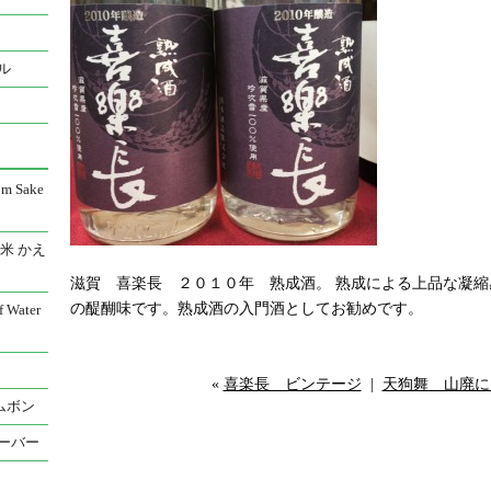
ル
 Sake
米 かえ
滋賀 喜楽長 ２０１０年 熟成酒。 熟成による上品な凝
の醍醐味です。熟成酒の入門酒としてお勧めです。
Water
«
喜楽長 ビンテージ
|
天狗舞 山廃に
ムボン
ーバー