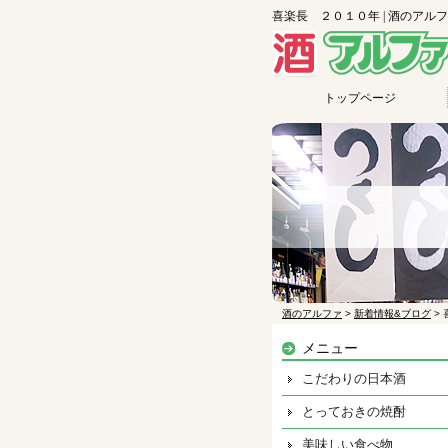
喜楽長 ２０１０年 | 酒のアル
トップページ
酒のアルファ
>
新着情報&ブログ
>
メニュー
こだわりの日本酒
とっておきの焼酎
美味しい食べ物