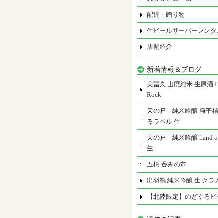
配達・贈り物
生ビールサーバーレンタ
店舗紹介
新着情報＆ブログ
美冨久 山廃純米 生原酒 I’m
Rock
天の戸 純米吟醸 扁平精
るラベル 生
天の戸 純米吟醸 Land of 
生
五橋 呑みの市
出羽鶴 純米吟醸 生 クラ
【北陸限定】のどぐろビ