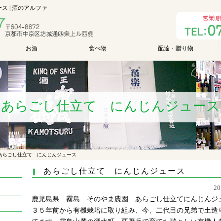
 | 酒のアルファ
お酒
食べ物
配達・贈り物
あらごし仕立て にんじんジュース
あらごし仕立て にんじんジュース
あらごし仕立て にんじんジュース
2
鹿児島県 霧島 そのやま農園 あらごし仕立てにんじんジ
３５年前から有機栽培に取り組み、今、二代目の兄弟で土造