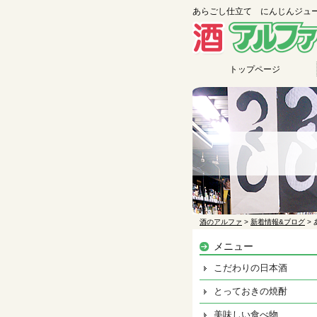
あらごし仕立て にんじんジュース
トップページ
酒のアルファ
>
新着情報&ブログ
>
メニュー
こだわりの日本酒
とっておきの焼酎
美味しい食べ物