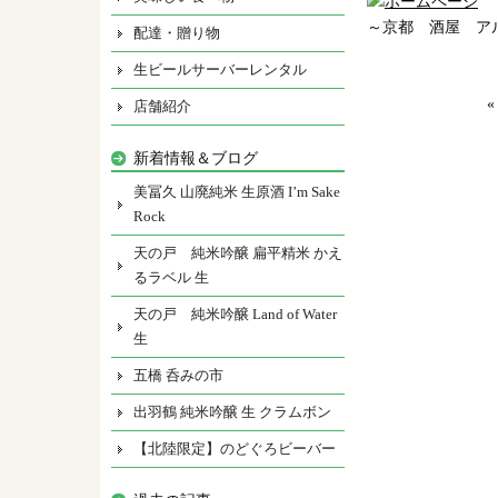
～京都 酒屋 ア
配達・贈り物
生ビールサーバーレンタル
店舗紹介
新着情報＆ブログ
美冨久 山廃純米 生原酒 I’m Sake
Rock
天の戸 純米吟醸 扁平精米 かえ
るラベル 生
天の戸 純米吟醸 Land of Water
生
五橋 呑みの市
出羽鶴 純米吟醸 生 クラムボン
【北陸限定】のどぐろビーバー