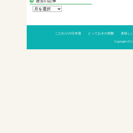
過去の記事
過
去
の
記
こだわりの日本酒
とっておきの焼酎
美味し
事
Copyright (C)