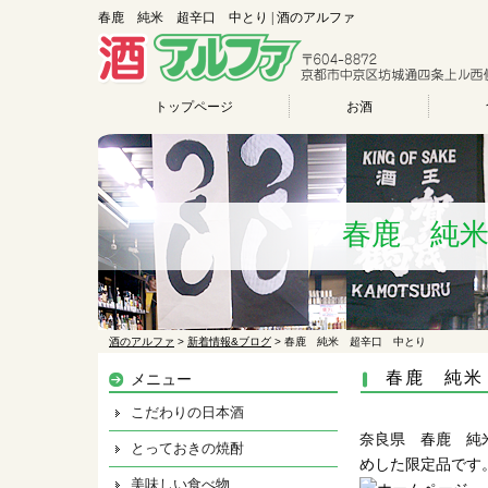
春鹿 純米 超辛口 中とり | 酒のアルファ
トップページ
お酒
春鹿 純
酒のアルファ
>
新着情報&ブログ
>
春鹿 純米 超辛口 中とり
春鹿 純米
メニュー
こだわりの日本酒
奈良県 春鹿 純
とっておきの焼酎
めした限定品です
美味しい食べ物