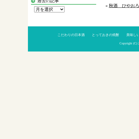
過去の記事
«
秋酒 ひやお
過
去
の
記
こだわりの日本酒
とっておきの焼酎
美味し
事
Copyright (C)