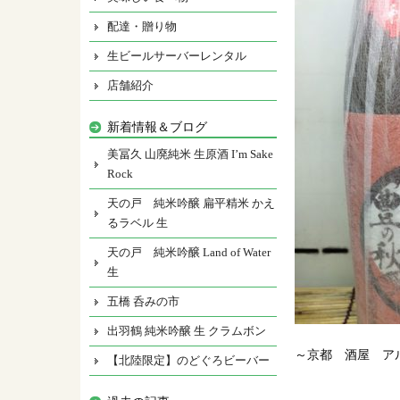
配達・贈り物
生ビールサーバーレンタル
店舗紹介
新着情報＆ブログ
美冨久 山廃純米 生原酒 I’m Sake
Rock
天の戸 純米吟醸 扁平精米 かえ
るラベル 生
天の戸 純米吟醸 Land of Water
生
五橋 呑みの市
出羽鶴 純米吟醸 生 クラムボン
～京都 酒屋 ア
【北陸限定】のどぐろビーバー