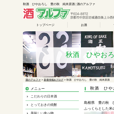
秋酒 ひやおろし 豊の秋 純米原酒 | 酒のアルファ
トップページ
お酒
秋酒 ひやお
酒のアルファ
>
新着情報&ブログ
>
秋酒 ひやおろし 豊の秋 純米原酒
秋酒 ひや
メニュー
こだわりの日本酒
島根県 豊の秋 
とっておきの焼酎
ふっくらとした米
美味しい食べ物