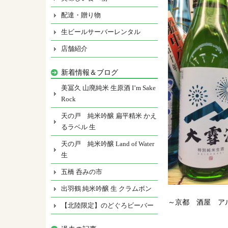
配達・贈り物
生ビールサーバーレンタル
店舗紹介
新着情報＆ブログ
美冨久 山廃純米 生原酒 I’m Sake
Rock
天の戸 純米吟醸 扁平精米 かえ
るラベル 生
天の戸 純米吟醸 Land of Water
生
五橋 呑みの市
出羽鶴 純米吟醸 生 クラムボン
～京都 酒屋 ア
【北陸限定】のどぐろビーバー