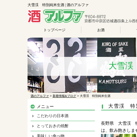
大雪渓 特別純米生酒 | 酒のアルファ
トップページ
お酒
大雪渓
酒のアルファ
>
新着情報&ブログ
>
大雪渓 特別純米生酒
大雪渓 特
メニュー
こだわりの日本酒
長野県 大雪渓 
とっておきの焼酎
は、飲み飽きしま
美味しい食べ物