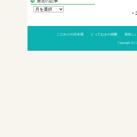
過去の記事
過
«
去
の
記
こだわりの日本酒
とっておきの焼酎
美味し
事
Copyright (C)