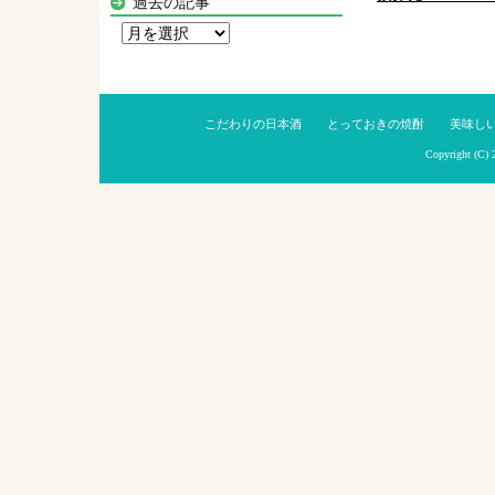
過去の記事
過
去
の
記
こだわりの日本酒
とっておきの焼酎
美味し
事
Copyright (C)