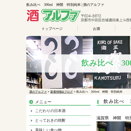
飲み比べ 300ml 神開 特別純米 | 酒のアルファ
トップページ
お酒
飲み比べ 30
酒のアルファ
>
新着情報&ブログ
>
飲み比べ 300ml 神開 特別純米
飲み比べ 
メニュー
こだわりの日本酒
滋賀県 神開 特
とっておきの焼酎
美味しい食べ物