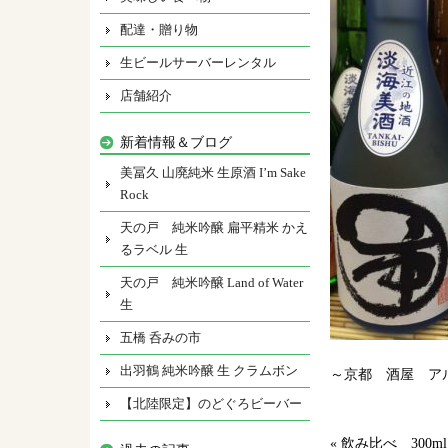
配達・贈り物
生ビールサーバーレンタル
店舗紹介
新着情報＆ブログ
美冨久 山廃純米 生原酒 I’m Sake
Rock
天の戸 純米吟醸 扁平精米 かえ
るラベル 生
天の戸 純米吟醸 Land of Water
生
五橋 呑みの市
出羽鶴 純米吟醸 生 クラムボン
～京都 酒屋 ア
【北陸限定】のどぐろビーバー
«
飲み比べ 300