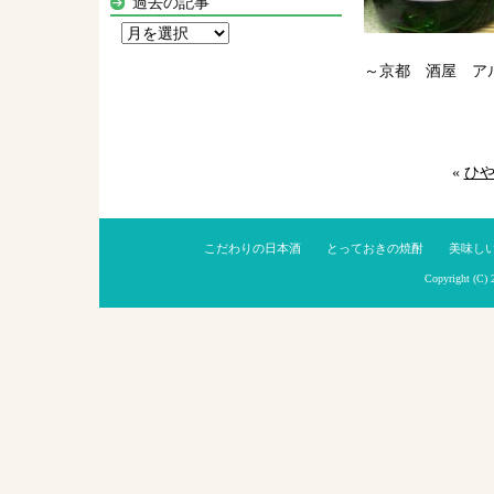
過去の記事
過
去
～京都 酒屋 ア
の
記
事
«
ひ
こだわりの日本酒
とっておきの焼酎
美味し
Copyright (C)