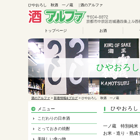
ひやおろし 秋酒 一ノ蔵 | 酒のアルファ
トップページ
お酒
ひやおろ
酒のアルファ
>
新着情報&ブログ
>
ひやおろし 秋酒 一ノ蔵
ひやおろ
メニュー
こだわりの日本酒
一ノ蔵 特別純米
とっておきの焼酎
お米・造り・熟成
美味しい食べ物