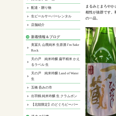
まるみとまろやか
配達・贈り物
相性が抜群です。
生ビールサーバーレンタル
の一品。
店舗紹介
新着情報＆ブログ
美冨久 山廃純米 生原酒 I’m Sake
Rock
天の戸 純米吟醸 扁平精米 かえ
るラベル 生
天の戸 純米吟醸 Land of Water
生
五橋 呑みの市
出羽鶴 純米吟醸 生 クラムボン
【北陸限定】のどぐろビーバー