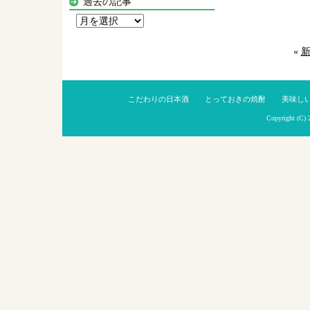
過去の記事
過
去
の
«
記
事
こだわりの日本酒
とっておきの焼酎
美味し
Copyright (C)