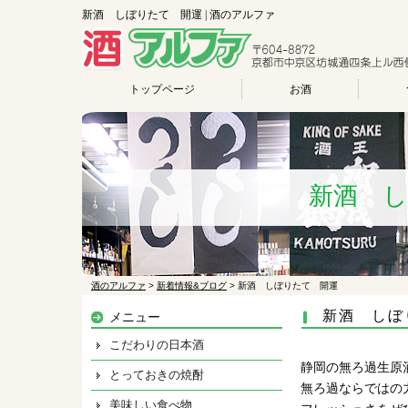
新酒 しぼりたて 開運 | 酒のアルファ
トップページ
お酒
新酒 
酒のアルファ
>
新着情報&ブログ
>
新酒 しぼりたて 開運
新酒 しぼ
メニュー
こだわりの日本酒
静岡の無ろ過生原
とっておきの焼酎
無ろ過ならではの
美味しい食べ物