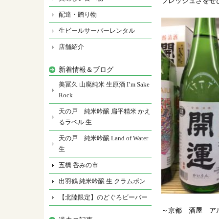
フレッシュさをぜ
配達・贈り物
生ビールサーバーレンタル
店舗紹介
新着情報＆ブログ
美冨久 山廃純米 生原酒 I’m Sake
Rock
天の戸 純米吟醸 扁平精米 かえ
るラベル 生
天の戸 純米吟醸 Land of Water
生
五橋 呑みの市
出羽鶴 純米吟醸 生 クラムボン
【北陸限定】のどぐろビーバー
～京都 酒屋 ア