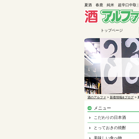
夏酒 春鹿 純米 超辛口中取 |
トップページ
酒のアルファ
>
新着情報&ブログ
>
メニュー
こだわりの日本酒
とっておきの焼酎
美味しい食べ物