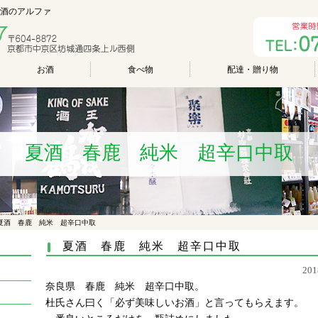
 酒のアルファ
お酒
食べ物
配達・贈り物
夏酒 春鹿 純米 超辛口中取
夏酒 春鹿 純米 超辛口中取
夏酒 春鹿 純米 超辛口中取
20
奈良県 春鹿 純米 超辛口中取。
杜氏さん曰く「必ず美味しいお酒」と言ってもらえます。