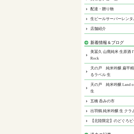
配達・贈り物
生ビールサーバーレンタ
店舗紹介
新着情報＆ブログ
美冨久 山廃純米 生原酒 I’m
Rock
天の戸 純米吟醸 扁平精
るラベル 生
天の戸 純米吟醸 Land of 
生
五橋 呑みの市
出羽鶴 純米吟醸 生 クラ
【北陸限定】のどぐろビ