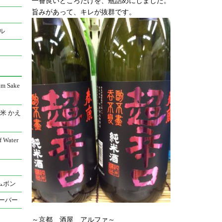
一番良いところだけを、瓶詰めにしました。
旨みがあって、キレが抜群です。
ル
 Sake
米 かえ
Water
ムボン
ーバー
～京都 酒屋 アルファ～