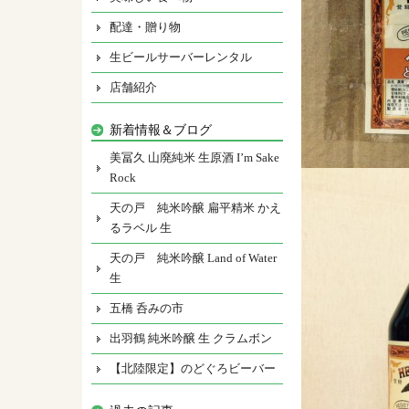
配達・贈り物
生ビールサーバーレンタル
店舗紹介
新着情報＆ブログ
美冨久 山廃純米 生原酒 I’m Sake
Rock
天の戸 純米吟醸 扁平精米 かえ
るラベル 生
天の戸 純米吟醸 Land of Water
生
五橋 呑みの市
出羽鶴 純米吟醸 生 クラムボン
【北陸限定】のどぐろビーバー