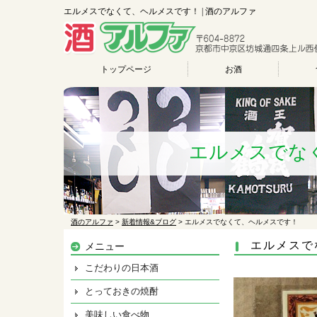
エルメスでなくて、ヘルメスです！ | 酒のアルファ
トップページ
お酒
エルメスでな
酒のアルファ
>
新着情報&ブログ
>
エルメスでなくて、ヘルメスです！
エルメスで
メニュー
こだわりの日本酒
とっておきの焼酎
美味しい食べ物