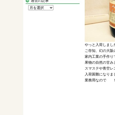
過去の記事
過
去
の
記
事
やっと入荷しまし
ご存知、幻の大阪
家内工業の手作り
果物の自然の甘み
スマステや青空レ
入荷困難になりま
業務用なので 