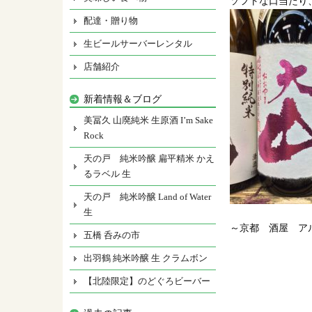
ソフトな口当たり
配達・贈り物
生ビールサーバーレンタル
店舗紹介
新着情報＆ブログ
美冨久 山廃純米 生原酒 I’m Sake
Rock
天の戸 純米吟醸 扁平精米 かえ
るラベル 生
天の戸 純米吟醸 Land of Water
生
～京都 酒屋 ア
五橋 呑みの市
出羽鶴 純米吟醸 生 クラムボン
【北陸限定】のどぐろビーバー