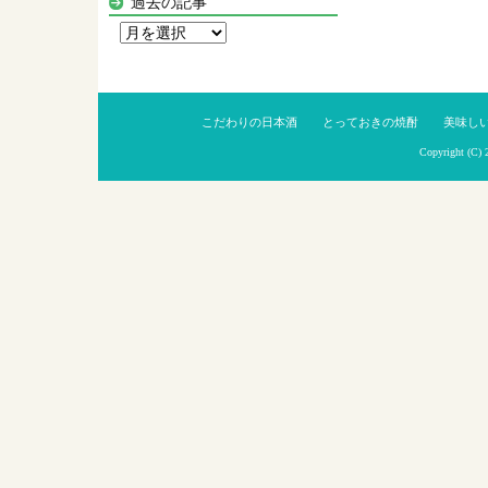
過去の記事
過
去
の
記
こだわりの日本酒
とっておきの焼酎
美味し
事
Copyright (C)