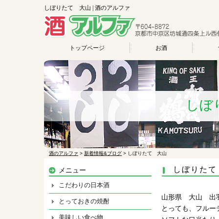
しぼりたて 大山 | 酒のアルファ
トップページ
お酒
しぼ
酒のアルファ
>
新着情報&ブログ
>
しぼりたて 大山
しぼりたて
メニュー
こだわりの日本酒
山形県 大山 出
とっておきの焼酎
とっても、フルー
美味しい食べ物