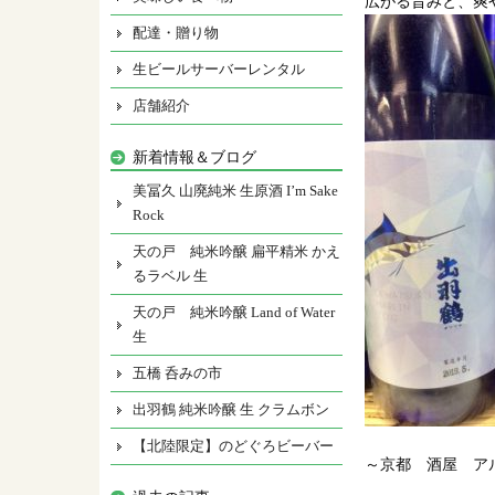
広がる旨みと、爽
配達・贈り物
生ビールサーバーレンタル
店舗紹介
新着情報＆ブログ
美冨久 山廃純米 生原酒 I’m Sake
Rock
天の戸 純米吟醸 扁平精米 かえ
るラベル 生
天の戸 純米吟醸 Land of Water
生
五橋 呑みの市
出羽鶴 純米吟醸 生 クラムボン
【北陸限定】のどぐろビーバー
～京都 酒屋 ア