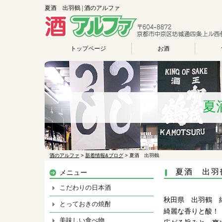
夏酒 出羽鶴 | 酒のアルファ
トップページ
お酒
夏
酒のアルファ
>
新着情報&ブログ
>
夏酒 出羽鶴
夏酒 出羽
メニュー
こだわりの日本酒
秋田県 出羽鶴 
とっておきの焼酎
綺麗な香りと酸！
美味しい食べ物