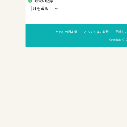
過去の記事
過
去
の
記
こだわりの日本酒
とっておきの焼酎
美味し
事
Copyright (C)