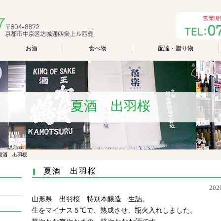
お酒
食べ物
配達・贈り物
夏酒 出羽桜
夏酒 出羽桜
夏酒 出羽桜
20
山形県 出羽桜 特別本醸造 生詰。
生をマイナス５℃で、熟成させ、瓶火入れしました。