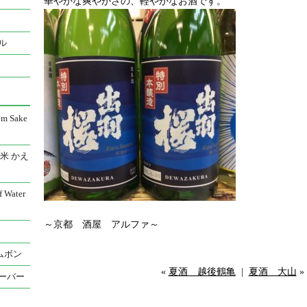
華やかな爽やかさの、軽やかなお酒です。
ル
 Sake
米 かえ
Water
～京都 酒屋 アルファ～
ムボン
«
夏酒 越後鶴亀
|
夏酒 大山
»
ーバー