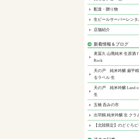
配達・贈り物
生ビールサーバーレンタ
店舗紹介
新着情報＆ブログ
美冨久 山廃純米 生原酒 I’m
Rock
天の戸 純米吟醸 扁平精
るラベル 生
天の戸 純米吟醸 Land of 
生
五橋 呑みの市
出羽鶴 純米吟醸 生 クラ
【北陸限定】のどぐろビ