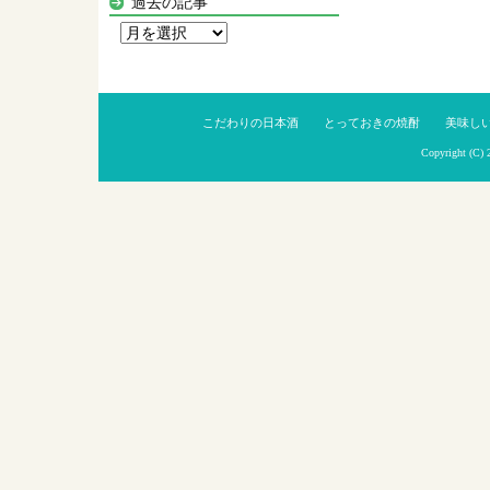
過去の記事
過
去
の
記
こだわりの日本酒
とっておきの焼酎
美味し
事
Copyright (C)