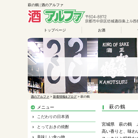
萩の鶴 | 酒のアルファ
トップページ
お酒
酒のアルファ
>
新着情報&ブログ
>
萩の鶴
萩の鶴
メニュー
こだわりの日本酒
宮城県 萩の鶴 
とっておきの焼酎
高い香りと、味わ
美味しい食べ物