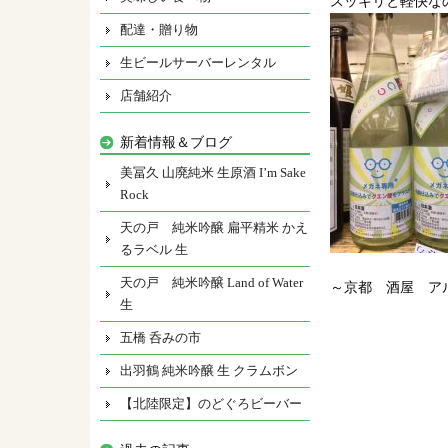
スッキリと軽快な
配達・贈り物
生ビールサーバーレンタル
店舗紹介
新着情報＆ブログ
美冨久 山廃純米 生原酒 I’m Sake
Rock
天の戸 純米吟醸 扁平精米 かえ
るラベル 生
天の戸 純米吟醸 Land of Water
～京都 酒屋 ア
生
五橋 呑みの市
出羽鶴 純米吟醸 生 クラムボン
【北陸限定】のどぐろビーバー