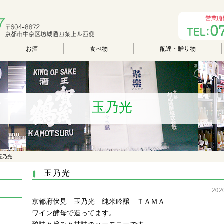
お酒
食べ物
配達・贈り物
玉乃光
玉乃光
玉乃光
20
京都府伏見 玉乃光 純米吟醸 ＴＡＭＡ
ワイン酵母で造ってます。