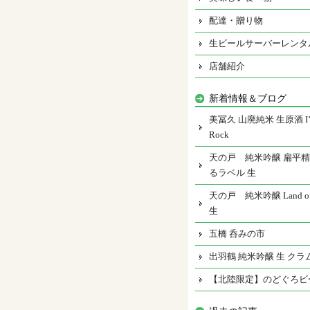
配達・贈り物
生ビールサーバーレンタ
店舗紹介
新着情報＆ブログ
美冨久 山廃純米 生原酒 I’m
Rock
天の戸 純米吟醸 扁平精
るラベル 生
天の戸 純米吟醸 Land of 
生
五橋 呑みの市
出羽鶴 純米吟醸 生 クラ
【北陸限定】のどぐろビ