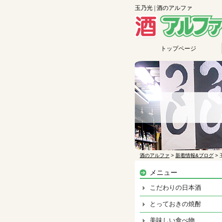
玉乃光 | 酒のアルファ
トップページ
酒のアルファ
>
新着情報&ブログ
>
メニュー
こだわりの日本酒
とっておきの焼酎
美味しい食べ物