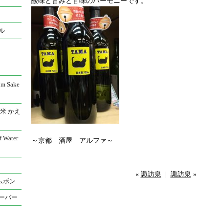
酸味と旨みと甘味のハーモニーです。
ル
 Sake
米 かえ
Water
～京都 酒屋 アルファ～
«
諏訪泉
|
諏訪泉
»
ムボン
ーバー