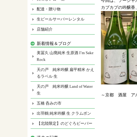
今回は、ソーシャ
カプカプの吟醸香
配達・贈り物
生ビールサーバーレンタル
店舗紹介
新着情報＆ブログ
美冨久 山廃純米 生原酒 I’m Sake
Rock
天の戸 純米吟醸 扁平精米 かえ
るラベル 生
天の戸 純米吟醸 Land of Water
生
～京都 酒屋 ア
五橋 呑みの市
出羽鶴 純米吟醸 生 クラムボン
【北陸限定】のどぐろビーバー