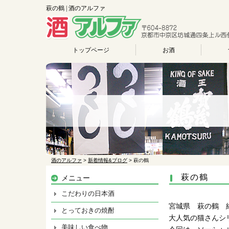
萩の鶴 | 酒のアルファ
トップページ
お酒
酒のアルファ
>
新着情報&ブログ
>
萩の鶴
萩の鶴
メニュー
こだわりの日本酒
宮城県 萩の鶴 
とっておきの焼酎
大人気の猫さんシ
美味しい食べ物