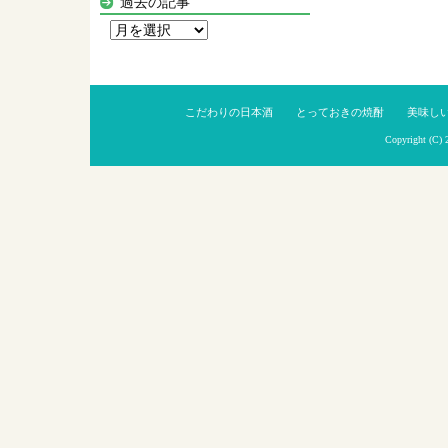
過去の記事
過
去
の
記
こだわりの日本酒
とっておきの焼酎
美味し
事
Copyright (C)