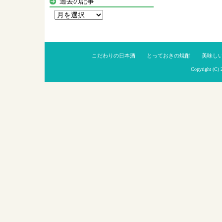
過去の記事
過
去
の
記
こだわりの日本酒
とっておきの焼酎
美味し
事
Copyright (C)