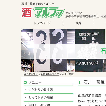
石川 菊姫 | 酒のアルファ
トップページ
お酒
酒のアルファ
>
新着情報&ブログ
>
石川 菊姫
石川 菊姫
メニュー
こだわりの日本酒
山廃純米無濾過 
とっておきの焼酎
飲みごたえたっぷ
美味しい食べ物