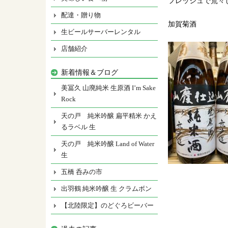
フレッシュで荒々
配達・贈り物
加賀菊酒
生ビールサーバーレンタル
店舗紹介
新着情報＆ブログ
美冨久 山廃純米 生原酒 I’m Sake
Rock
天の戸 純米吟醸 扁平精米 かえ
るラベル 生
天の戸 純米吟醸 Land of Water
生
五橋 呑みの市
出羽鶴 純米吟醸 生 クラムボン
【北陸限定】のどぐろビーバー