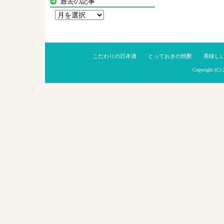
過去の記事
過
去
の
記
こだわりの日本酒
とっておきの焼酎
美味し
事
Copyright (C)