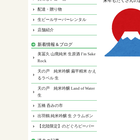
来年もたくさんの
配達・贈り物
生ビールサーバーレンタル
店舗紹介
新着情報＆ブログ
美冨久 山廃純米 生原酒 I’m Sake
Rock
天の戸 純米吟醸 扁平精米 かえ
るラベル 生
天の戸 純米吟醸 Land of Water
生
五橋 呑みの市
出羽鶴 純米吟醸 生 クラムボン
【北陸限定】のどぐろビーバー