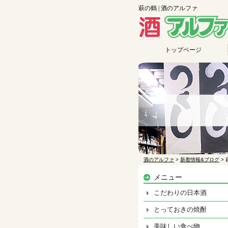
萩の鶴 | 酒のアルファ
トップページ
酒のアルファ
>
新着情報&ブログ
>
メニュー
こだわりの日本酒
とっておきの焼酎
美味しい食べ物