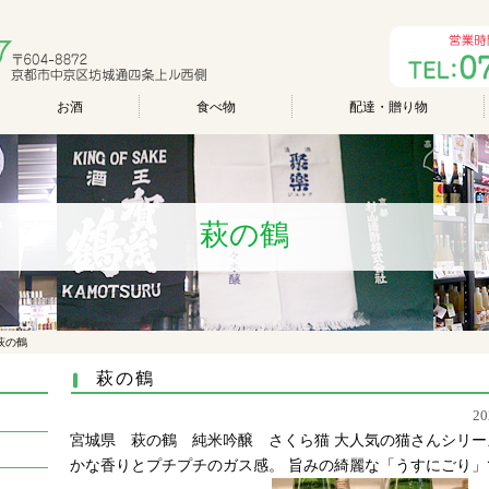
お酒
食べ物
配達・贈り物
萩の鶴
萩の鶴
萩の鶴
2
宮城県 萩の鶴 純米吟醸 さくら猫 大人気の猫さんシリー
かな香りとプチプチのガス感。 旨みの綺麗な「うすにごり」