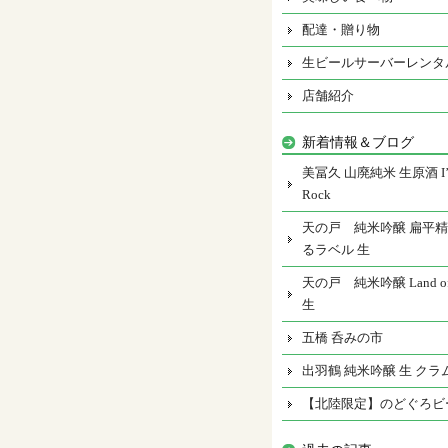
配達・贈り物
生ビールサーバーレンタ
店舗紹介
新着情報＆ブログ
美冨久 山廃純米 生原酒 I’m
Rock
天の戸 純米吟醸 扁平精
るラベル 生
天の戸 純米吟醸 Land of 
生
五橋 呑みの市
出羽鶴 純米吟醸 生 クラ
【北陸限定】のどぐろビ