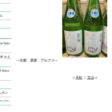
ル
 Sake
米 かえ
～京都 酒屋 アルファ～
Water
«
天虹
|
立山
»
ムボン
ーバー