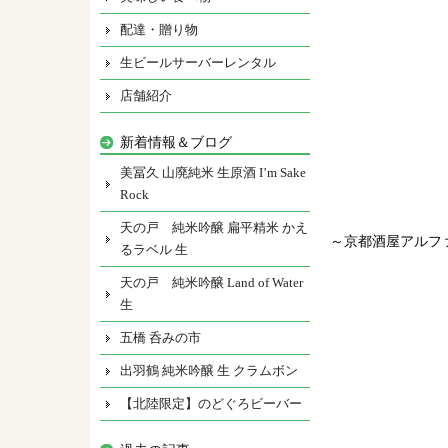
配達・贈り物
生ビールサーバーレンタル
店舗紹介
新着情報＆ブログ
美冨久 山廃純米 生原酒 I’m Sake
Rock
天の戸 純米吟醸 扁平精米 かえ
～京都酒屋アルフ
るラベル 生
天の戸 純米吟醸 Land of Water
生
五橋 呑みの市
出羽鶴 純米吟醸 生 クラムボン
【北陸限定】のどぐろビーバー