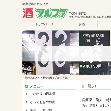
龍力 | 酒のアルファ
トップページ
お酒
酒のアルファ
>
新着情報&ブログ
>
龍力
龍力
メニュー
こだわりの日本酒
兵庫県 龍力 特別純
とっておきの焼酎
力」で造りました
美味しい食べ物