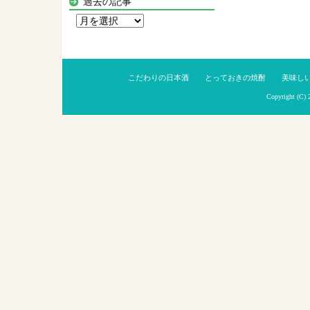
過去の記事
過
去
の
記
こだわりの日本酒
とっておきの焼酎
美味し
事
Copyright (C)