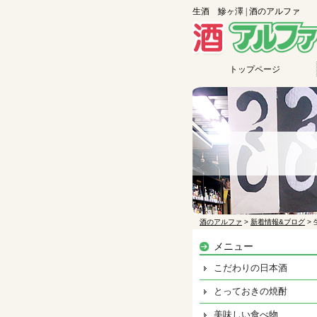
生酒 鰺ヶ澤 | 酒のアルファ
トップページ
酒のアルファ
>
新着情報&ブログ
>
メニュー
こだわりの日本酒
とっておきの焼酎
美味しい食べ物