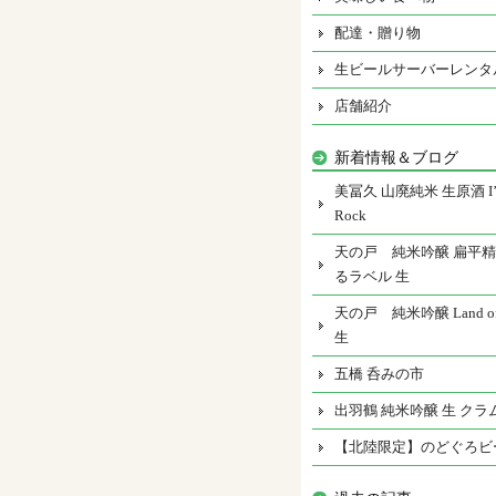
配達・贈り物
生ビールサーバーレンタ
店舗紹介
新着情報＆ブログ
美冨久 山廃純米 生原酒 I’m
Rock
天の戸 純米吟醸 扁平精
るラベル 生
天の戸 純米吟醸 Land of 
生
五橋 呑みの市
出羽鶴 純米吟醸 生 クラ
【北陸限定】のどぐろビ