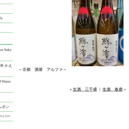
ル
 Sake
米 かえ
～京都 酒屋 アルファ～
Water
«
生酒 三千盛
|
生酒 春鹿
»
ムボン
ーバー