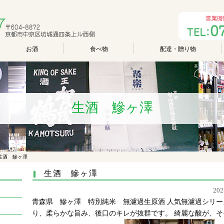
お酒
食べ物
配達・贈り物
生酒 鰺ヶ澤
生酒 鰺ヶ澤
生酒 鰺ヶ澤
20
青森県 鰺ヶ澤 特別純米 無濾過生原酒 人気無濾過シリー
り、柔らかな旨み、後口のキレが抜群です。 綺麗な酸が、そ