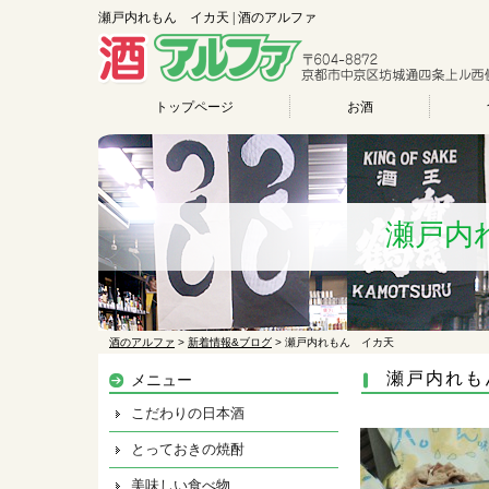
瀬戸内れもん イカ天 | 酒のアルファ
トップページ
お酒
瀬戸内
酒のアルファ
>
新着情報&ブログ
>
瀬戸内れもん イカ天
瀬戸内れも
メニュー
こだわりの日本酒
とっておきの焼酎
美味しい食べ物