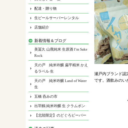
配達・贈り物
生ビールサーバーレンタル
店舗紹介
新着情報＆ブログ
美冨久 山廃純米 生原酒 I’m Sake
Rock
天の戸 純米吟醸 扁平精米 かえ
るラベル 生
瀬戸内ブランド認
です。酒飲みのい
天の戸 純米吟醸 Land of Water
生
五橋 呑みの市
出羽鶴 純米吟醸 生 クラムボン
【北陸限定】のどぐろビーバー