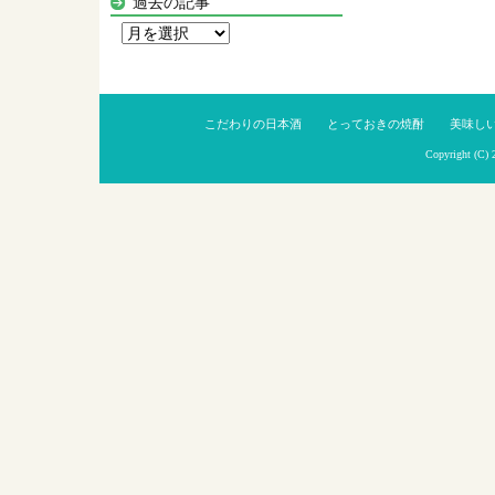
過去の記事
過
去
の
記
こだわりの日本酒
とっておきの焼酎
美味し
事
Copyright (C)