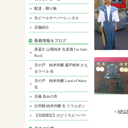
配達・贈り物
生ビールサーバーレンタル
店舗紹介
新着情報＆ブログ
美冨久 山廃純米 生原酒 I’m Sake
Rock
天の戸 純米吟醸 扁平精米 かえ
るラベル 生
天の戸 純米吟醸 Land of Water
生
五橋 呑みの市
出羽鶴 純米吟醸 生 クラムボン
«
HP
【北陸限定】のどぐろビーバー