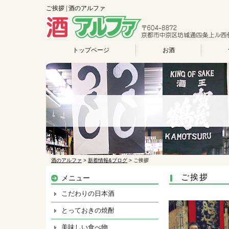
ご挨拶 | 酒のアルファ
トップページ
お酒
酒のアルファ
>
新着情報&ブログ
>
ご挨拶
ご挨拶
メニュー
こだわりの日本酒
とっておきの焼酎
美味しい食べ物