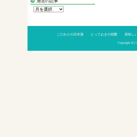
過去の記事
過
去
の
記
こだわりの日本酒
とっておきの焼酎
美味し
事
Copyright (C)