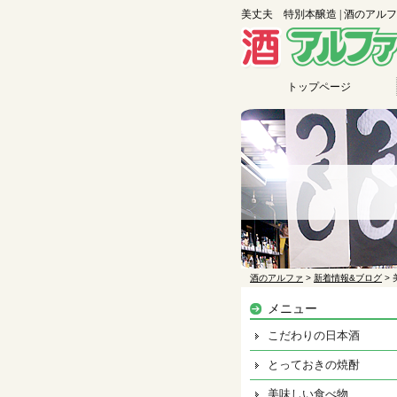
美丈夫 特別本醸造 | 酒のアル
トップページ
酒のアルファ
>
新着情報&ブログ
>
メニュー
こだわりの日本酒
とっておきの焼酎
美味しい食べ物