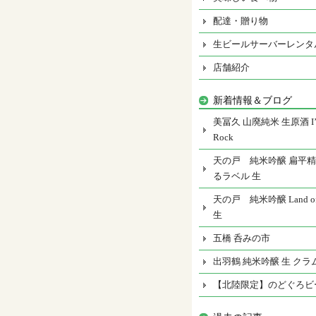
配達・贈り物
生ビールサーバーレンタ
店舗紹介
新着情報＆ブログ
美冨久 山廃純米 生原酒 I’m
Rock
天の戸 純米吟醸 扁平精
るラベル 生
天の戸 純米吟醸 Land of 
生
五橋 呑みの市
出羽鶴 純米吟醸 生 クラ
【北陸限定】のどぐろビ