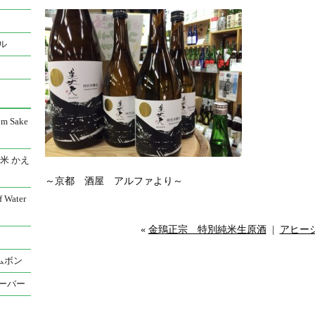
ル
 Sake
米 かえ
～京都 酒屋 アルファより～
Water
«
金鵄正宗 特別純米生原酒
|
アヒー
ムボン
ーバー