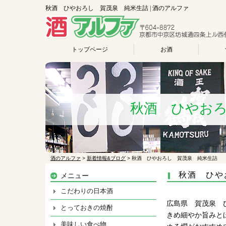
秋酒 ひやおろし 賀茂泉 純米生詰 | 酒のアルファ
トップページ
お酒
秋酒 ひやお
酒のアルファ
>
新着情報&ブログ
>
秋酒 ひやおろし 賀茂泉 純米生詰
秋酒 ひや
メニュー
こだわりの日本酒
広島県 賀茂泉 
とっておきの焼酎
きめ細やか旨みと
美味しい食べ物