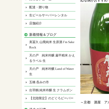
ぬる燗がおすすめ
配達・贈り物
生ビールサーバーレンタル
店舗紹介
新着情報＆ブログ
美冨久 山廃純米 生原酒 I’m Sake
Rock
天の戸 純米吟醸 扁平精米 かえ
るラベル 生
天の戸 純米吟醸 Land of Water
生
五橋 呑みの市
出羽鶴 純米吟醸 生 クラムボン
【北陸限定】のどぐろビーバー
～京都 酒屋 ア