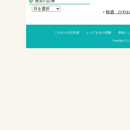
過去の記事
過
«
秋酒 ひや
去
の
記
こだわりの日本酒
とっておきの焼酎
美味し
事
Copyright (C)