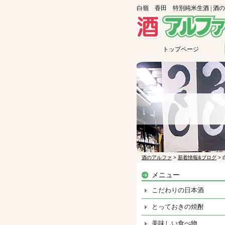
白嶺 香田 特別純米生酒 | 酒
トップページ
酒のアルファ
>
新着情報&ブログ
>
メニュー
こだわりの日本酒
とっておきの焼酎
美味しい食べ物