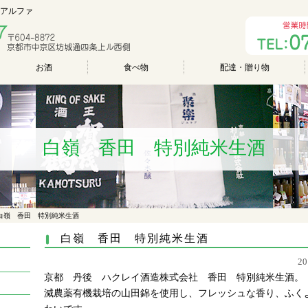
のアルファ
お酒
食べ物
配達・贈り物
白嶺 香田 特別純米生酒
白嶺 香田 特別純米生酒
白嶺 香田 特別純米生酒
2
京都 丹後 ハクレイ酒造株式会社 香田 特別純米生酒。
減農薬有機栽培の山田錦を使用し、フレッシュな香り、ふく