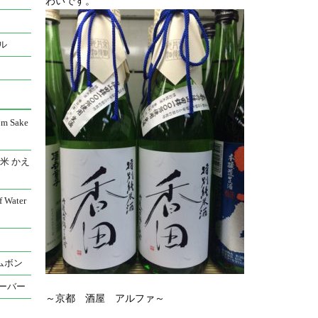
わいです。
ル
 Sake
米 かえ
Water
ムボン
ーバー
～京都 酒屋 アルファ～