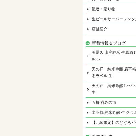
配達・贈り物
生ビールサーバーレンタ
店舗紹介
新着情報＆ブログ
美冨久 山廃純米 生原酒 I’m
Rock
天の戸 純米吟醸 扁平精
るラベル 生
天の戸 純米吟醸 Land of 
生
五橋 呑みの市
出羽鶴 純米吟醸 生 クラ
【北陸限定】のどぐろビ