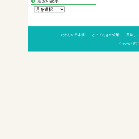
過去の記事
過
去
の
記
こだわりの日本酒
とっておきの焼酎
美味し
事
Copyright (C)