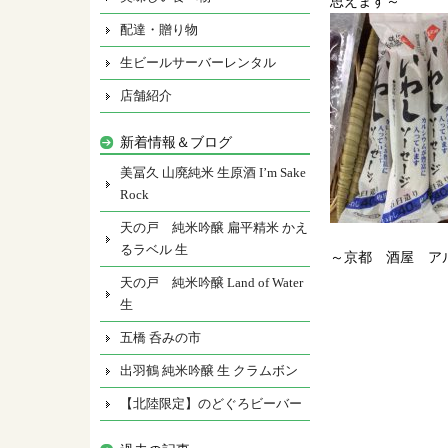
思えます～
配達・贈り物
生ビールサーバーレンタル
店舗紹介
新着情報＆ブログ
美冨久 山廃純米 生原酒 I’m Sake
Rock
天の戸 純米吟醸 扁平精米 かえ
るラベル 生
～京都 酒屋 ア
天の戸 純米吟醸 Land of Water
生
五橋 呑みの市
出羽鶴 純米吟醸 生 クラムボン
【北陸限定】のどぐろビーバー