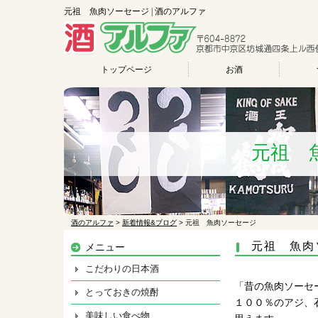
元祖 魚肉ソーセージ | 酒のアルファ
トップページ
お酒
元祖 
酒のアルファ
>
新着情報&ブログ
>
元祖 魚肉ソーセージ
元祖 魚肉
メニュー
こだわりの日本酒
「昔の魚肉ソーセ
とっておきの焼酎
１００％のアジ、
美味しい食べ物