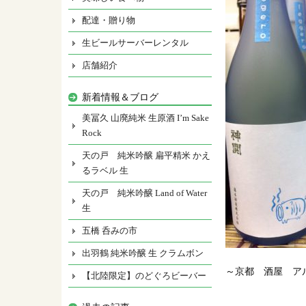
配達・贈り物
生ビールサーバーレンタル
店舗紹介
新着情報＆ブログ
美冨久 山廃純米 生原酒 I’m Sake
Rock
天の戸 純米吟醸 扁平精米 かえ
るラベル 生
天の戸 純米吟醸 Land of Water
生
五橋 呑みの市
出羽鶴 純米吟醸 生 クラムボン
～京都 酒屋 ア
【北陸限定】のどぐろビーバー