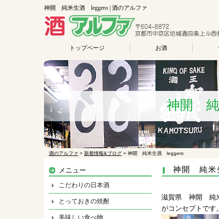
神開 純米生酒 leggero | 酒のアルファ
トップページ
お酒
神開 純米
酒のアルファ
>
新着情報&ブログ
>
神開 純米生酒 leggero
神開 純米生
メニュー
こだわりの日本酒
滋賀県 神開 純米
とっておきの焼酎
がコンセプトです
美味しい食べ物