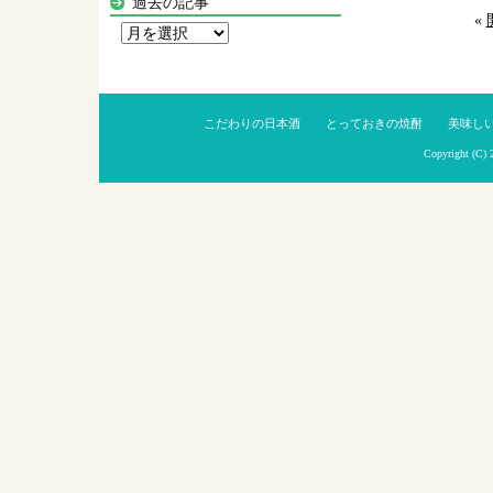
過去の記事
«
過
去
の
記
こだわりの日本酒
とっておきの焼酎
美味し
事
Copyright (C)