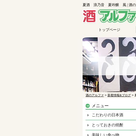
夏酒 浪乃音 夏吟醸 風 | 酒
トップページ
酒のアルファ
>
新着情報&ブログ
>
メニュー
こだわりの日本酒
とっておきの焼酎
美味しい食べ物