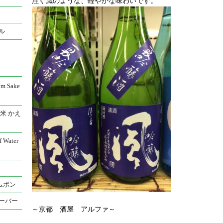
注ぐ風のような、軽やかな味わいです。
ル
 Sake
米 かえ
Water
ムボン
ーバー
～京都 酒屋 アルファ～