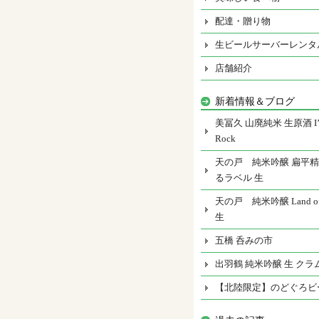
配達・贈り物
生ビールサーバーレンタ
店舗紹介
新着情報＆ブログ
美冨久 山廃純米 生原酒 I’m
Rock
天の戸 純米吟醸 扁平精
るラベル 生
天の戸 純米吟醸 Land of 
生
五橋 呑みの市
出羽鶴 純米吟醸 生 クラ
【北陸限定】のどぐろビ