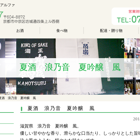
のアルファ
お酒
食べ物
配達・贈り物
夏酒 浪乃音 夏吟醸 風
夏酒 浪乃音 夏吟醸 風
夏酒 浪乃音 夏吟醸 風
20
滋賀県 浪乃音 夏吟醸 風。
優しい甘やかな香り、滑らかな口当たり、しっかりとした旨