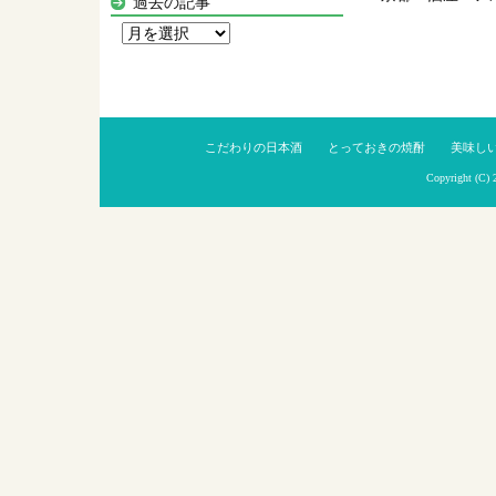
過去の記事
過
去
の
記
事
こだわりの日本酒
とっておきの焼酎
美味し
Copyright (C)