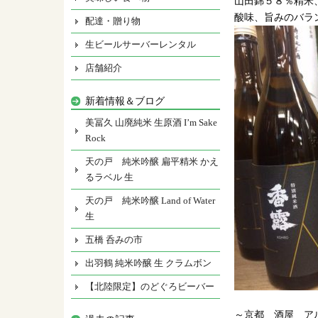
山田錦５８％精米
酸味、旨みのバラ
配達・贈り物
生ビールサーバーレンタル
店舗紹介
新着情報＆ブログ
美冨久 山廃純米 生原酒 I’m Sake
Rock
天の戸 純米吟醸 扁平精米 かえ
るラベル 生
天の戸 純米吟醸 Land of Water
生
五橋 呑みの市
出羽鶴 純米吟醸 生 クラムボン
【北陸限定】のどぐろビーバー
～京都 酒屋 ア