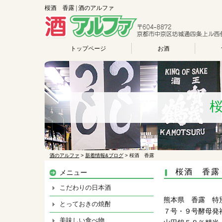
桜酒 香露 | 酒のアルファ
トップページ
お酒
酒のアルファ
>
新着情報&ブログ
>
桜酒 香露
桜酒 香露
メニュー
こだわりの日本酒
熊本県 香露 特
とっておきの焼酎
７号・９号酵母発
美味しい食べ物