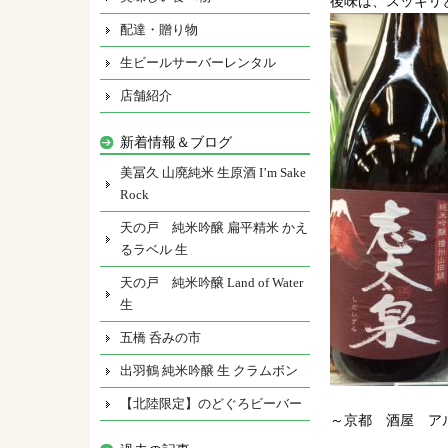
後味は、スッキリ
配達・贈り物
生ビールサーバーレンタル
店舗紹介
新着情報＆ブログ
美冨久 山廃純米 生原酒 I’m Sake
Rock
天の戸 純米吟醸 扁平精米 かえ
るラベル 生
天の戸 純米吟醸 Land of Water
生
五橋 呑みの市
出羽鶴 純米吟醸 生 クラムボン
【北陸限定】のどぐろビーバー
～京都 酒屋 ア