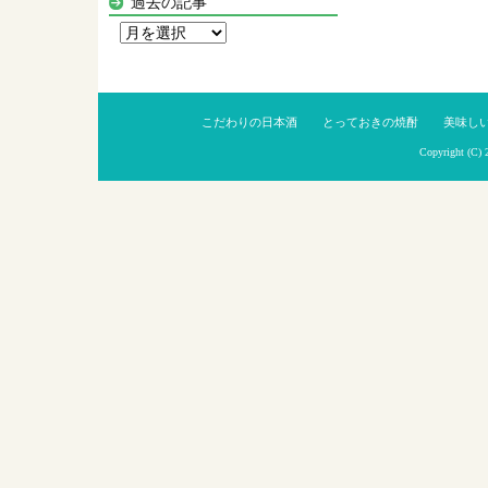
過去の記事
過
去
の
記
こだわりの日本酒
とっておきの焼酎
美味し
事
Copyright (C)