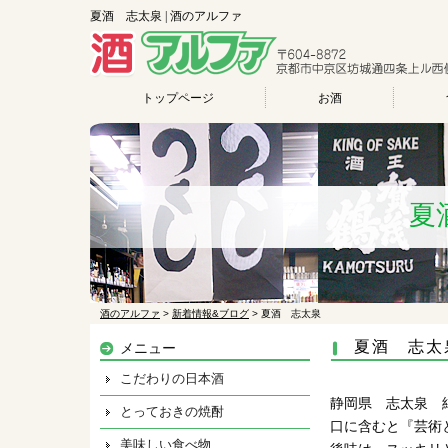
夏酒 志太泉 | 酒のアルファ
トップページ
お酒
夏
酒のアルファ
>
新着情報&ブログ
>
夏酒 志太泉
夏酒 志太
メニュー
こだわりの日本酒
静岡県 志太泉 
とっておきの焼酎
口に含むと『芸術
美味しい食べ物