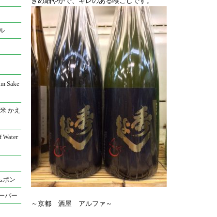
きめ細やかで、キレのある喉ごしです。
ル
 Sake
米 かえ
Water
ムボン
ーバー
～京都 酒屋 アルファ～