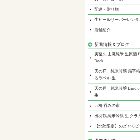
配達・贈り物
生ビールサーバーレンタ
店舗紹介
新着情報＆ブログ
美冨久 山廃純米 生原酒 I’m
Rock
天の戸 純米吟醸 扁平精
るラベル 生
天の戸 純米吟醸 Land of 
生
五橋 呑みの市
出羽鶴 純米吟醸 生 クラ
【北陸限定】のどぐろビ