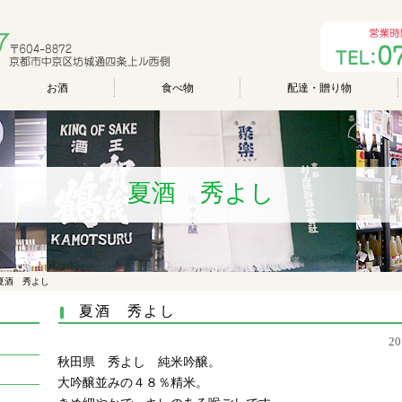
お酒
食べ物
配達・贈り物
夏酒 秀よし
夏酒 秀よし
夏酒 秀よし
2
秋田県 秀よし 純米吟醸。
大吟醸並みの４８％精米。