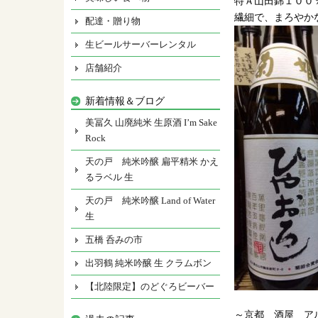
特Ａ山田錦１００
繊細で、まろやか
配達・贈り物
生ビールサーバーレンタル
店舗紹介
新着情報＆ブログ
美冨久 山廃純米 生原酒 I’m Sake
Rock
天の戸 純米吟醸 扁平精米 かえ
るラベル 生
天の戸 純米吟醸 Land of Water
生
五橋 呑みの市
出羽鶴 純米吟醸 生 クラムボン
【北陸限定】のどぐろビーバー
～京都 酒屋 ア