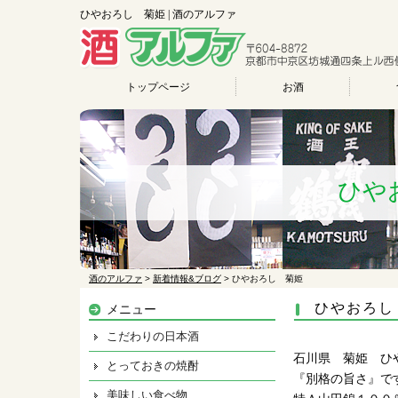
ひやおろし 菊姫 | 酒のアルファ
トップページ
お酒
ひや
酒のアルファ
>
新着情報&ブログ
>
ひやおろし 菊姫
ひやおろし
メニュー
こだわりの日本酒
石川県 菊姫 ひ
とっておきの焼酎
『別格の旨さ』で
美味しい食べ物