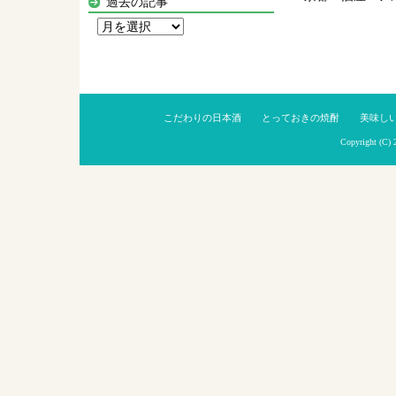
過去の記事
過
去
の
記
事
こだわりの日本酒
とっておきの焼酎
美味し
Copyright (C)