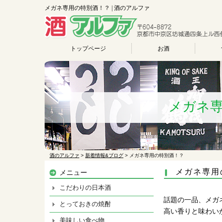
メガネ専用の特別酒！？ | 酒のアルファ
トップページ
お酒
メガネ
酒のアルファ
>
新着情報&ブログ
>
メガネ専用の特別酒！？
メガネ専用
メニュー
こだわりの日本酒
話題の一品、メガ
とっておきの焼酎
高い香りと味わい
美味しい食べ物