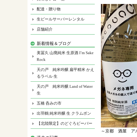
配達・贈り物
生ビールサーバーレンタル
店舗紹介
新着情報＆ブログ
美冨久 山廃純米 生原酒 I’m Sake
Rock
天の戸 純米吟醸 扁平精米 かえ
るラベル 生
天の戸 純米吟醸 Land of Water
生
五橋 呑みの市
出羽鶴 純米吟醸 生 クラムボン
【北陸限定】のどぐろビーバー
～京都 酒屋 ア