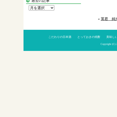
過去の記事
過
去
«
英君 純
の
記
事
こだわりの日本酒
とっておきの焼酎
美味し
Copyright (C)