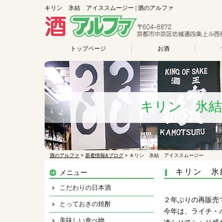
キリン 氷結 アイススムージー | 酒のアルファ
トップページ
お酒
キリン 氷
酒のアルファ
>
新着情報&ブログ
>
キリン 氷結 アイススムージー
キリン 氷
メニュー
こだわりの日本酒
２年ぶりの再販売
とっておきの焼酎
今年は、ライチ・
美味しい食べ物