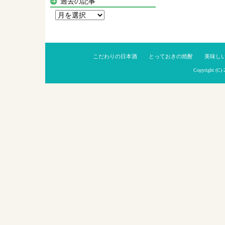
過去の記事
過
去
の
記
こだわりの日本酒
とっておきの焼酎
美味し
事
Copyright (C)