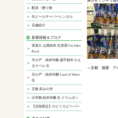
凍らせてシャリ感
配達・贈り物
生ビールサーバーレンタル
店舗紹介
新着情報＆ブログ
美冨久 山廃純米 生原酒 I’m Sake
Rock
天の戸 純米吟醸 扁平精米 かえ
るラベル 生
～京都 酒屋 ア
天の戸 純米吟醸 Land of Water
生
五橋 呑みの市
出羽鶴 純米吟醸 生 クラムボン
【北陸限定】のどぐろビーバー