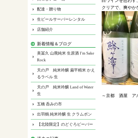
白ワインを想わす
クリアで、爽やか
配達・贈り物
生ビールサーバーレンタル
店舗紹介
新着情報＆ブログ
美冨久 山廃純米 生原酒 I’m Sake
Rock
天の戸 純米吟醸 扁平精米 かえ
るラベル 生
天の戸 純米吟醸 Land of Water
生
～京都 酒屋 ア
五橋 呑みの市
出羽鶴 純米吟醸 生 クラムボン
【北陸限定】のどぐろビーバー