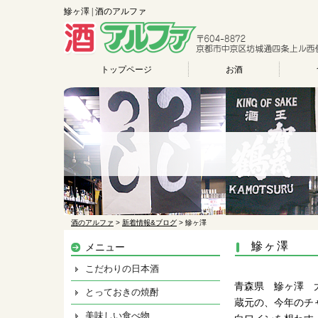
鰺ヶ澤 | 酒のアルファ
トップページ
お酒
酒のアルファ
>
新着情報&ブログ
>
鰺ヶ澤
鰺ヶ澤
メニュー
こだわりの日本酒
青森県 鰺ヶ澤 
とっておきの焼酎
蔵元の、今年のチ
美味しい食べ物