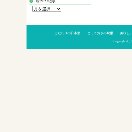
過去の記事
過
去
の
記
こだわりの日本酒
とっておきの焼酎
美味し
事
Copyright (C)