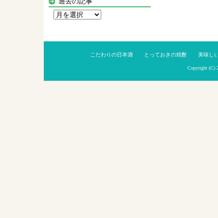
過去の記事
過
去
の
記
こだわりの日本酒
とっておきの焼酎
美味し
事
Copyright (C)