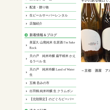
キレのある後口で
配達・贈り物
生ビールサーバーレンタル
店舗紹介
新着情報＆ブログ
美冨久 山廃純米 生原酒 I’m Sake
Rock
天の戸 純米吟醸 扁平精米 かえ
るラベル 生
天の戸 純米吟醸 Land of Water
～京都 酒屋 ア
生
五橋 呑みの市
出羽鶴 純米吟醸 生 クラムボン
【北陸限定】のどぐろビーバー