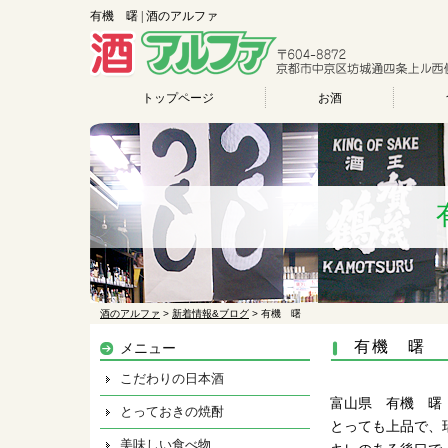
有機 曙 | 酒のアルファ
トップページ
お酒
酒のアルファ
>
新着情報&ブログ
>
有機 曙
有機 曙
メニュー
こだわりの日本酒
富山県 有機 曙
とっておきの焼酎
とっても上品で、
美味しい食べ物