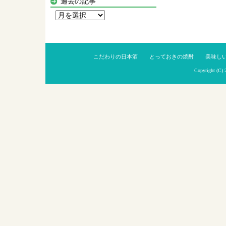
過去の記事
過
去
の
記
こだわりの日本酒
とっておきの焼酎
美味し
事
Copyright (C)