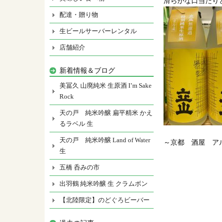
滑らかな口当たり
配達・贈り物
生ビールサーバーレンタル
店舗紹介
新着情報＆ブログ
美冨久 山廃純米 生原酒 I’m Sake
Rock
天の戸 純米吟醸 扁平精米 かえ
るラベル 生
天の戸 純米吟醸 Land of Water
～京都 酒屋 ア
生
五橋 呑みの市
出羽鶴 純米吟醸 生 クラムボン
【北陸限定】のどぐろビーバー