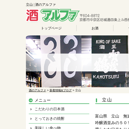
立山 | 酒のアルファ
トップページ
お酒
酒のアルファ
>
新着情報&ブログ
>
立山
立山
メニュー
こだわりの日本酒
富山県 立山 無
とっておきの焼酎
吟醸酒並みの５０
美味しい食べ物