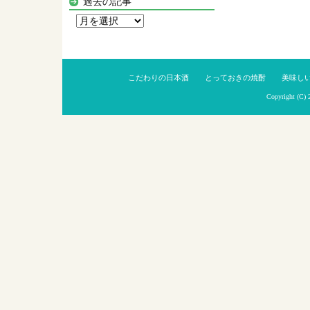
過去の記事
過
去
の
記
こだわりの日本酒
とっておきの焼酎
美味し
事
Copyright (C)