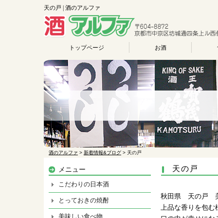
天の戸 | 酒のアルファ
トップページ
お酒
酒のアルファ
>
新着情報&ブログ
>
天の戸
天の戸
メニュー
こだわりの日本酒
秋田県 天の戸 
とっておきの焼酎
上品な香りを包む
美味しい食べ物