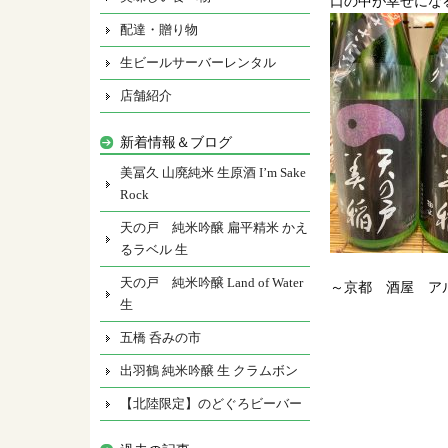
口の中が幸せにな
配達・贈り物
生ビールサーバーレンタル
店舗紹介
新着情報＆ブログ
美冨久 山廃純米 生原酒 I’m Sake
Rock
天の戸 純米吟醸 扁平精米 かえ
るラベル 生
天の戸 純米吟醸 Land of Water
～京都 酒屋 ア
生
五橋 呑みの市
出羽鶴 純米吟醸 生 クラムボン
【北陸限定】のどぐろビーバー