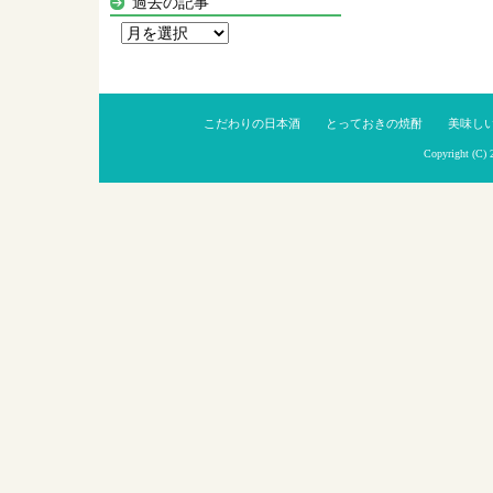
過去の記事
過
去
の
記
こだわりの日本酒
とっておきの焼酎
美味し
事
Copyright (C)