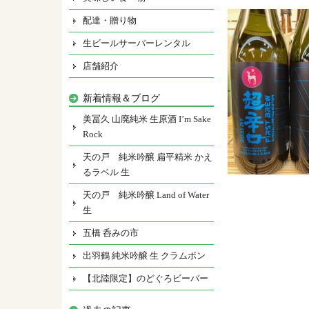
配達・贈り物
生ビールサーバーレンタル
店舗紹介
新着情報＆ブログ
美冨久 山廃純米 生原酒 I’m Sake
Rock
天の戸 純米吟醸 扁平精米 かえ
るラベル 生
天の戸 純米吟醸 Land of Water
生
五橋 呑みの市
出羽鶴 純米吟醸 生 クラムボン
【北陸限定】のどぐろビーバー