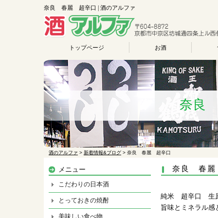
奈良 春麗 超辛口 | 酒のアルファ
トップページ
お酒
奈良
酒のアルファ
>
新着情報&ブログ
>
奈良 春麗 超辛口
奈良 春麗
メニュー
こだわりの日本酒
純米 超辛口 生
とっておきの焼酎
旨味とミネラル感
美味しい食べ物