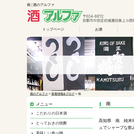
南 | 酒のアルファ
トップページ
お酒
酒のアルファ
>
新着情報&ブログ
>
南
南
メニュー
こだわりの日本酒
高知県 南 純米
とっておきの焼酎
ュでシャープな飲
美味しい食べ物