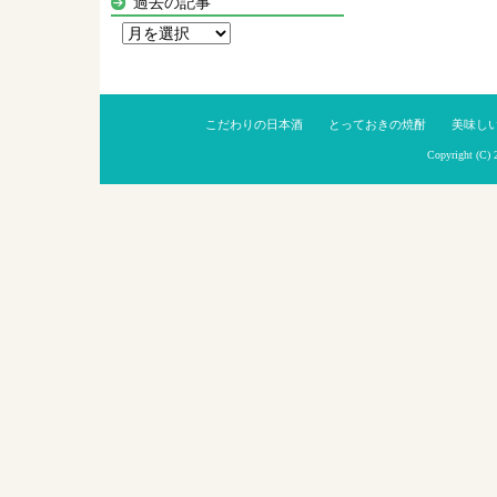
過去の記事
過
去
の
記
こだわりの日本酒
とっておきの焼酎
美味し
事
Copyright (C)