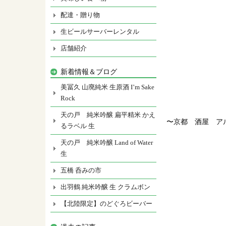
配達・贈り物
生ビールサーバーレンタル
店舗紹介
新着情報＆ブログ
美冨久 山廃純米 生原酒 I’m Sake
Rock
天の戸 純米吟醸 扁平精米 かえ
〜京都 酒屋 ア
るラベル 生
天の戸 純米吟醸 Land of Water
生
五橋 呑みの市
出羽鶴 純米吟醸 生 クラムボン
【北陸限定】のどぐろビーバー