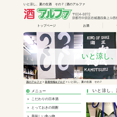
いと涼し、夏の生酒 その７ | 酒のアルファ
トップページ
お酒
いと涼し
酒のアルファ
>
新着情報&ブログ
>
いと涼し、夏の生酒 その７
いと涼し、
メニュー
こだわりの日本酒
とっておきの焼酎
美味しい食べ物