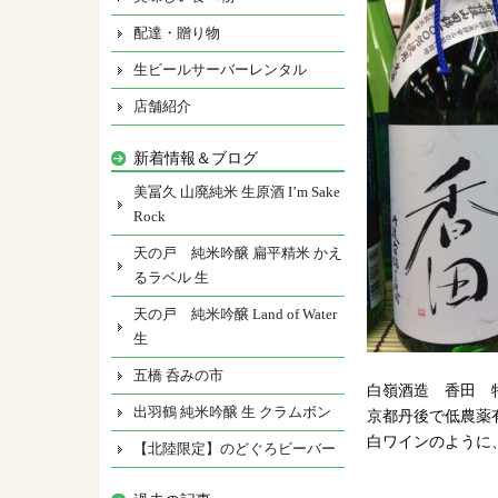
配達・贈り物
生ビールサーバーレンタル
店舗紹介
新着情報＆ブログ
美冨久 山廃純米 生原酒 I’m Sake
Rock
天の戸 純米吟醸 扁平精米 かえ
るラベル 生
天の戸 純米吟醸 Land of Water
生
五橋 呑みの市
白嶺酒造 香田 
出羽鶴 純米吟醸 生 クラムボン
京都丹後で低農薬
白ワインのように
【北陸限定】のどぐろビーバー