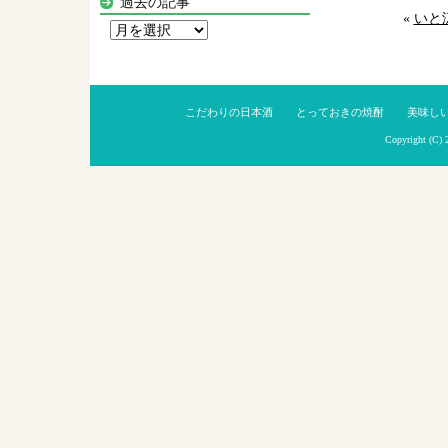
過去の記事
«
いと
過
去
の
記
こだわりの日本酒
とっておきの焼酎
美味し
事
Copyright (C)