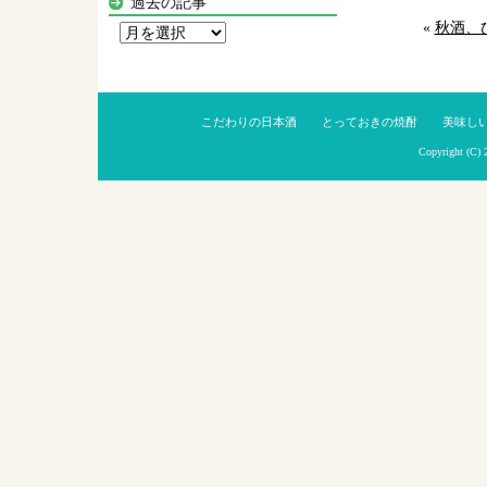
過去の記事
«
秋酒、
過
去
の
記
こだわりの日本酒
とっておきの焼酎
美味し
事
Copyright (C)