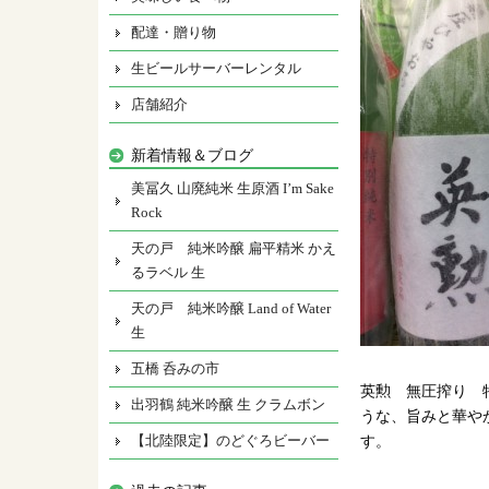
配達・贈り物
生ビールサーバーレンタル
店舗紹介
新着情報＆ブログ
美冨久 山廃純米 生原酒 I’m Sake
Rock
天の戸 純米吟醸 扁平精米 かえ
るラベル 生
天の戸 純米吟醸 Land of Water
生
五橋 呑みの市
英勲 無圧搾り
出羽鶴 純米吟醸 生 クラムボン
うな、旨みと華や
【北陸限定】のどぐろビーバー
す。