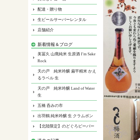
配達・贈り物
生ビールサーバーレンタル
店舗紹介
新着情報＆ブログ
美冨久 山廃純米 生原酒 I’m Sake
Rock
天の戸 純米吟醸 扁平精米 かえ
るラベル 生
天の戸 純米吟醸 Land of Water
生
五橋 呑みの市
出羽鶴 純米吟醸 生 クラムボン
【北陸限定】のどぐろビーバー