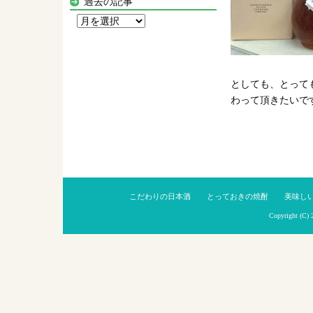
過去の記事
過
去
の
記
つ
事
としても、とって
わって頂きたいで
こだわりの日本酒
とっておきの焼酎
美味し
Copyright (C)