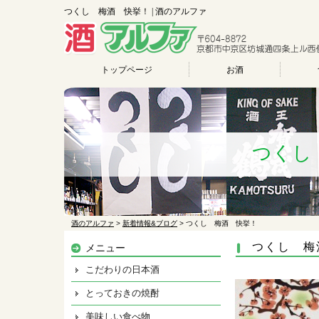
つくし 梅酒 快挙！ | 酒のアルファ
トップページ
お酒
つくし
酒のアルファ
>
新着情報&ブログ
>
つくし 梅酒 快挙！
つくし 梅
メニュー
こだわりの日本酒
とっておきの焼酎
美味しい食べ物