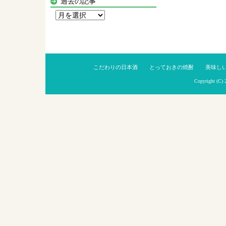
過去の記事
過
去
の
記
事
こだわりの日本酒
とっておきの焼酎
美味し
Copyright (C)