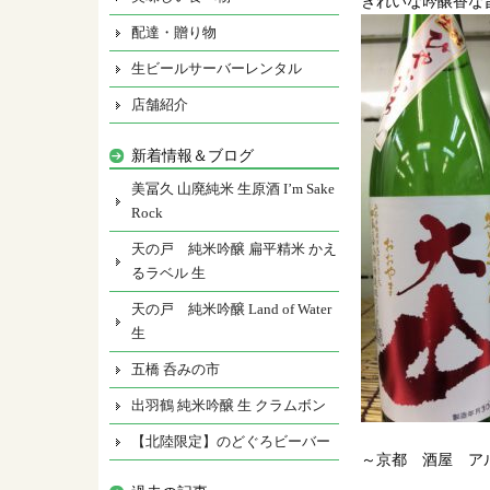
きれいな吟醸香な
配達・贈り物
生ビールサーバーレンタル
店舗紹介
新着情報＆ブログ
美冨久 山廃純米 生原酒 I’m Sake
Rock
天の戸 純米吟醸 扁平精米 かえ
るラベル 生
天の戸 純米吟醸 Land of Water
生
五橋 呑みの市
出羽鶴 純米吟醸 生 クラムボン
【北陸限定】のどぐろビーバー
～京都 酒屋 ア