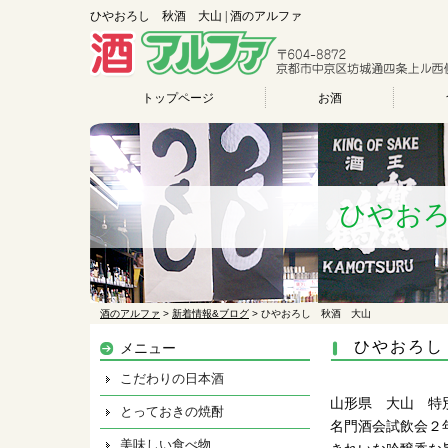
ひやおろし 秋酒 大山 | 酒のアルファ
トップページ
お酒
ひやお
酒のアルファ
>
新着情報&ブログ
>
ひやおろし 秋酒 大山
ひやおろし
メニュー
こだわりの日本酒
山形県 大山 特
とっておきの焼酎
名門酒会試飲会２
美味しい食べ物