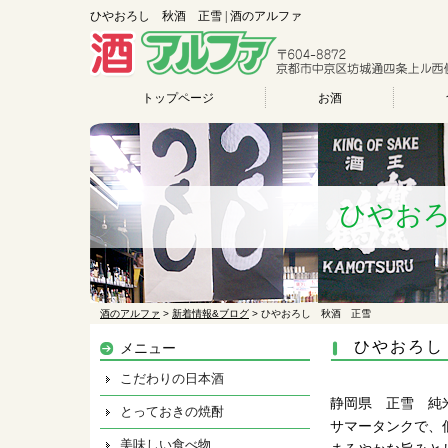
ひやおろし 秋酒 正雪 | 酒のアルファ
トップページ
お酒
ひやお
酒のアルファ
>
新着情報&ブログ
>
ひやおろし 秋酒 正雪
ひやおろし
メニュー
こだわりの日本酒
静岡県 正雪 純
とっておきの焼酎
サマータンクで、
美味しい食べ物