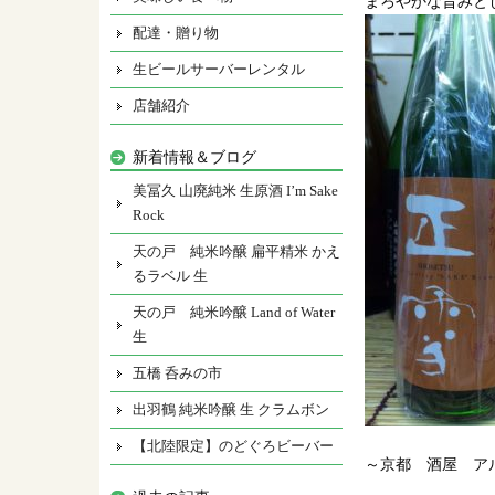
まろやかな旨みと
配達・贈り物
生ビールサーバーレンタル
店舗紹介
新着情報＆ブログ
美冨久 山廃純米 生原酒 I’m Sake
Rock
天の戸 純米吟醸 扁平精米 かえ
るラベル 生
天の戸 純米吟醸 Land of Water
生
五橋 呑みの市
出羽鶴 純米吟醸 生 クラムボン
【北陸限定】のどぐろビーバー
～京都 酒屋 ア