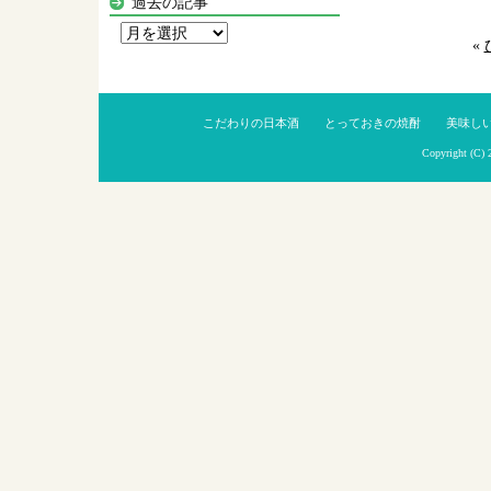
過去の記事
過
«
去
の
記
こだわりの日本酒
とっておきの焼酎
美味し
事
Copyright (C)