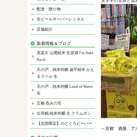
玉ネギの甘みと旨
配達・贈り物
生ビールサーバーレンタル
店舗紹介
新着情報＆ブログ
美冨久 山廃純米 生原酒 I’m Sake
Rock
天の戸 純米吟醸 扁平精米 かえ
るラベル 生
天の戸 純米吟醸 Land of Water
生
五橋 呑みの市
出羽鶴 純米吟醸 生 クラムボン
【北陸限定】のどぐろビーバー
～京都 酒屋 ア