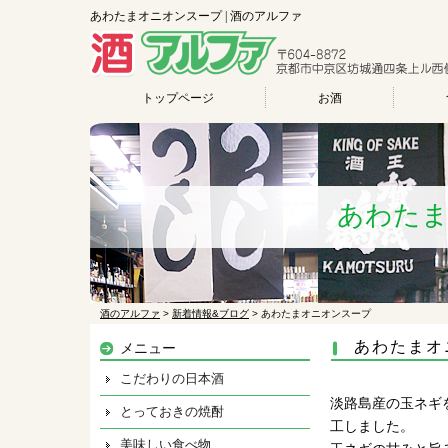
あわたまオニオンスープ | 酒のアルファ
トップページ
お酒
あわた
酒のアルファ
>
新着情報&ブログ
>
あわたまオニオンスープ
あわたまオ
メニュー
こだわりの日本酒
淡路島産の玉ネギ
とっておきの焼酎
工しました。
美味しい食べ物