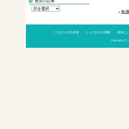
過去の記事
過
«
秋
去
の
記
こだわりの日本酒
とっておきの焼酎
美味し
事
Copyright (C)