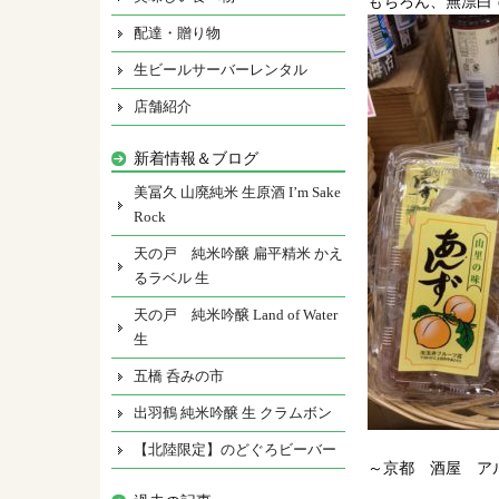
もちろん、無漂白
配達・贈り物
生ビールサーバーレンタル
店舗紹介
新着情報＆ブログ
美冨久 山廃純米 生原酒 I’m Sake
Rock
天の戸 純米吟醸 扁平精米 かえ
るラベル 生
天の戸 純米吟醸 Land of Water
生
五橋 呑みの市
出羽鶴 純米吟醸 生 クラムボン
【北陸限定】のどぐろビーバー
～京都 酒屋 ア