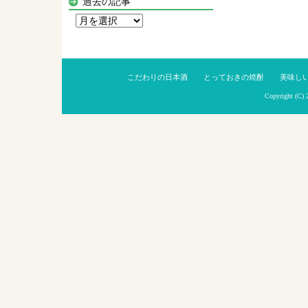
過去の記事
過
去
の
記
こだわりの日本酒
とっておきの焼酎
美味し
事
Copyright (C)