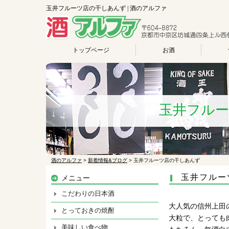
玉井フルーツ店の干しあんず | 酒のアルファ
トップページ
お酒
玉井フル
酒のアルファ
>
新着情報&ブログ
>
玉井フルーツ店の干しあんず
玉井フルー
メニュー
こだわりの日本酒
大人気の信州上田
とっておきの焼酎
大粒で、とっても
美味しい食べ物