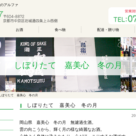
酒のアルファ
お酒
食べ物
配達・贈り物
しぼりたて 嘉美心 冬の月
しぼりたて 嘉美心 冬の月
しぼりたて 嘉美心 冬の月
2
岡山県 嘉美心 冬の月 無濾過生酒。
雲の向こうから、輝く月の様な綺麗なお酒。