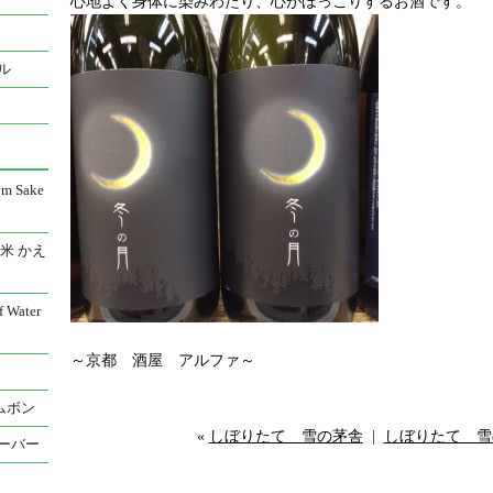
心地よく身体に染みわたり、心がほっこりするお酒です。
ル
 Sake
米 かえ
Water
～京都 酒屋 アルファ～
ムボン
«
しぼりたて 雪の茅舎
|
しぼりたて 雪
ーバー