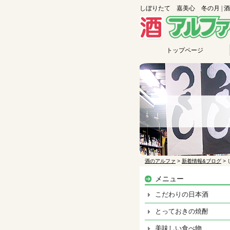
しぼりたて 嘉美心 冬の月 | 
トップページ
酒のアルファ
>
新着情報&ブログ
>
メニュー
こだわりの日本酒
とっておきの焼酎
美味しい食べ物