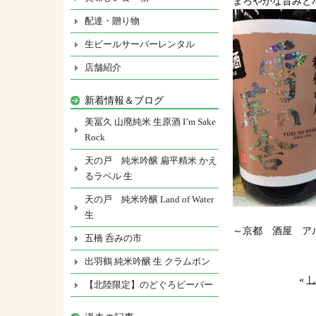
まろやかな旨みと
配達・贈り物
生ビールサーバーレンタル
店舗紹介
新着情報＆ブログ
美冨久 山廃純米 生原酒 I’m Sake
Rock
天の戸 純米吟醸 扁平精米 かえ
るラベル 生
天の戸 純米吟醸 Land of Water
生
～京都 酒屋 ア
五橋 呑みの市
出羽鶴 純米吟醸 生 クラムボン
«
【北陸限定】のどぐろビーバー