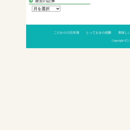
過去の記事
過
去
の
記
こだわりの日本酒
とっておきの焼酎
美味し
事
Copyright (C)