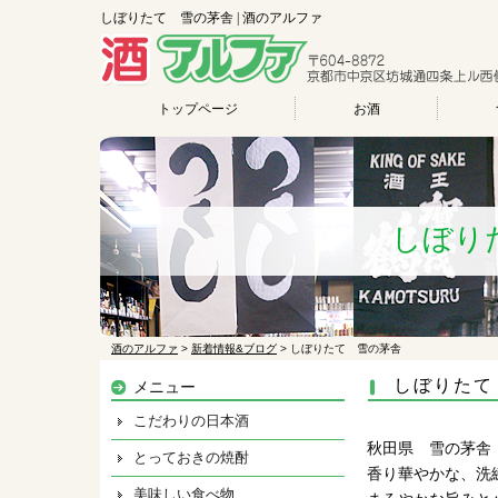
しぼりたて 雪の茅舎 | 酒のアルファ
トップページ
お酒
しぼり
酒のアルファ
>
新着情報&ブログ
>
しぼりたて 雪の茅舎
しぼりたて
メニュー
こだわりの日本酒
秋田県 雪の茅舎
とっておきの焼酎
香り華やかな、洗
美味しい食べ物